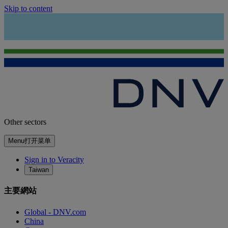
Skip to content
Other sectors
Menu
打开菜单
Sign in to Veracity
Taiwan
主要網站
Global - DNV.com
China