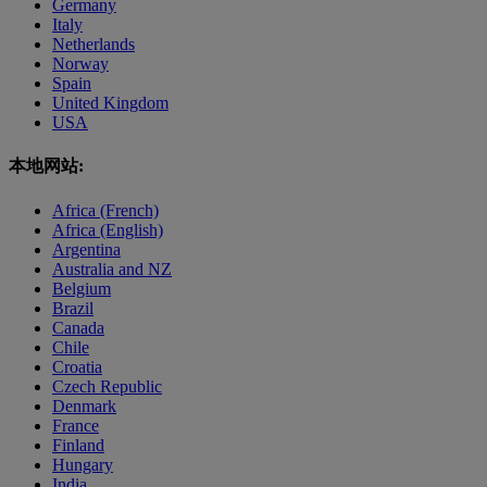
Germany
Italy
Netherlands
Norway
Spain
United Kingdom
USA
本地网站:
Africa (French)
Africa (English)
Argentina
Australia and NZ
Belgium
Brazil
Canada
Chile
Croatia
Czech Republic
Denmark
France
Finland
Hungary
India