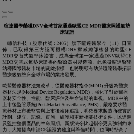
暄達醫學榮獲
DNV
全球首家通過歐盟
CE MDR
醫療照護氣墊
床認證
輔信科技（股票代號 : 2405）旗下暄達醫學今（11）日宣
佈，已取得第三方認可機構DNV挪威總部核發的歐盟CE
MDR交替式氣墊床證書，成為全球第一家通過DNV歐盟CE
MDR交替式氣墊床證書的醫療器材製造商。此象徵暄達醫學
站穩國際醫材市場的關鍵指標，也將明顯有助於暄達醫學拓展
醫療級氣墊床全球市場的業務發展。
歐盟醫療器材法規改革，從醫療器材指令(MDD) 升級為醫療
器材法規(Medical Device Regulation, MDR)，強化了對於醫療
器材安全性、性能、臨床評估及生命週期的重視。MDR中的
上市後監管系統(Post-Market Surveillance, PMS)，嚴格要求醫
療器材上市後監管與上市後臨床追蹤，明確要求製造商確實的
計劃、建立、記錄、實施、維護和更新相關技術文件，以追溯
及監控整個產品的生命周期。新版法令比起指令更具強制約束
力，大幅提高申請CE認證的難度與準備時間，也同時墊高了