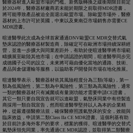
醫療器材進入歐盟市場的門檻。新舊版轉換之緩衝期限目前定
於2024年，醫療器材廠商若未能於期限之前取得MDR證書，
將可能導致產品被迫全面退出歐盟市場。除歐盟市場外，醫療
器材的上市許可於英國，中東以及東南亞市場銷售亦需要CE
MDR證書。
暄達醫學此次成為全球首家通過DNV歐盟CE MDR交替式氣
墊床認證的醫療器材製造商，除確定可在歐洲市場持續深耕經
營，並進一步擴大與同業差距外，有助於使暄達醫學將市場範
疇擴展至歐陸其他市場；在申請認證的期間，暄達醫學同步完
成德國子公司的設立，未來將可藉由優化當地的通路、技術、
產品與倉儲運輸等服務，以協助客戶開發與市場在地化推展。
暄達醫學表示，醫療器材依其風險程度分為三類(等級)，第一
類為低風險性，第二類為中風險性，第三類為高風險性，通常
一類的醫療器材只有滅菌或有量測功能才需要申請CE證書，
其它一類只要自我宣告就可以進歐盟，氣墊床同業中有些製造
商採用一類自我宣告，然而暄達醫學堅持以人為本的企業精
神，從嚴遵循醫療法規，確保醫療照護氣墊床的安全，效能與
臨床效益，申請第二類Class IIa CE MDR證書。這個利基有助
於目前許多海外客戶的要求，標案的獲得。暄達醫學的交替式
氣墊床領先同業，率先通過CE MDR認證，並取得第二類醫療