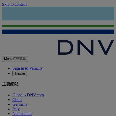
Skip to content
Menu
打开菜单
Sign in to Veracity
Taiwan
主要網站
Global - DNV.com
China
Germany
Italy
Netherlands