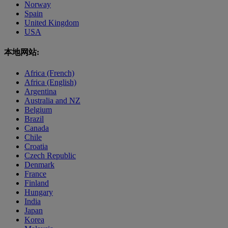
Norway
Spain
United Kingdom
USA
本地网站:
Africa (French)
Africa (English)
Argentina
Australia and NZ
Belgium
Brazil
Canada
Chile
Croatia
Czech Republic
Denmark
France
Finland
Hungary
India
Japan
Korea