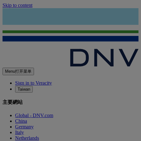
Skip to content
Menu
打开菜单
Sign in to Veracity
Taiwan
主要網站
Global - DNV.com
China
Germany
Italy
Netherlands