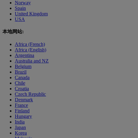
Norway
Spain
United Kingdom
USA
本地网站:
Africa (French)
Africa (English)
Argentina
Australia and NZ
Belgium
Brazil
Canada
Chile
Croatia
Czech Republic
Denmark
France
Finland
Hungary
India
Japan
Korea