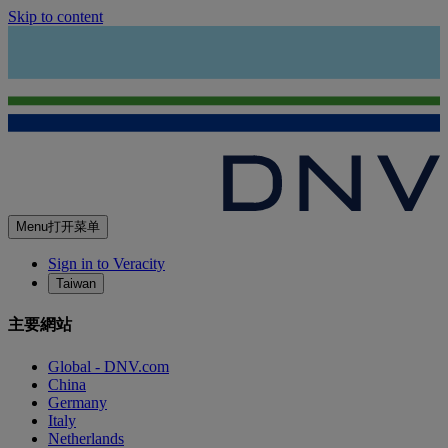
Skip to content
Menu
打开菜单
Sign in to Veracity
Taiwan
主要網站
Global - DNV.com
China
Germany
Italy
Netherlands