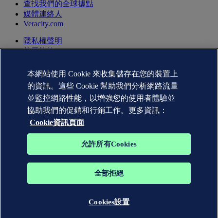
查找我們的全球據點
媒體連絡人
Veracity.com
隱私權聲明
使用條款
版權聲明 © DNV AS 2026
Cookie資訊
本網站使用 Cookie 來收集儲存在您的裝置上
的資訊。這些 Cookie 幫助我們分析網路流量
並監控網路性能，以增強您的使用者體驗並
協助我們的促銷和行銷工作。更多資訊：
Cookie資訊頁面
允許所有Cookies
全部拒絕
DNV GL®、DNV®、Horizon Graphic 和 Det Norske Veritas®
這些商標係Det Norske Veritas之財產，版權所有。
Cookies設置
WHEN TRUST MATTERS