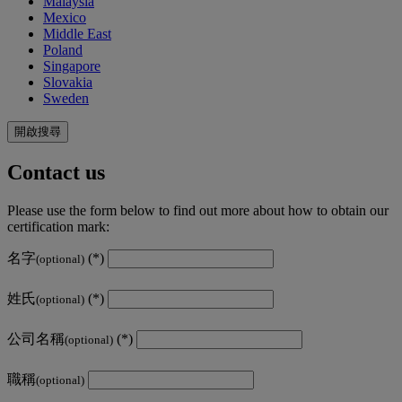
Malaysia
Mexico
Middle East
Poland
Singapore
Slovakia
Sweden
開啟搜尋
Contact us
Please use the form below to find out more about how to obtain our
certification mark:
名字
(optional)
姓氏
(optional)
公司名稱
(optional)
職稱
(optional)