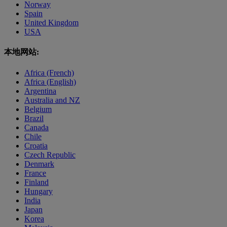
Norway
Spain
United Kingdom
USA
本地网站:
Africa (French)
Africa (English)
Argentina
Australia and NZ
Belgium
Brazil
Canada
Chile
Croatia
Czech Republic
Denmark
France
Finland
Hungary
India
Japan
Korea