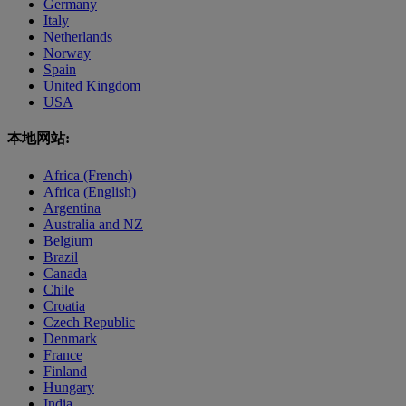
Germany
Italy
Netherlands
Norway
Spain
United Kingdom
USA
本地网站:
Africa (French)
Africa (English)
Argentina
Australia and NZ
Belgium
Brazil
Canada
Chile
Croatia
Czech Republic
Denmark
France
Finland
Hungary
India