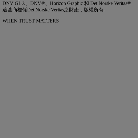
DNV GL®、DNV®、Horizon Graphic 和 Det Norske Veritas®
這些商標係Det Norske Veritas之財產，版權所有。
WHEN TRUST MATTERS