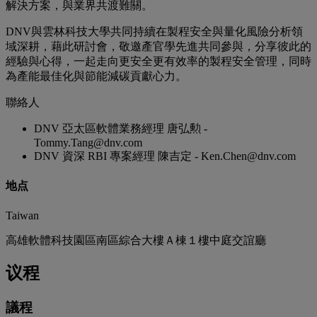
解決方案，與業界共渡難關。
DNV與雲林科技大學共同持續在製程安全與量化風險分析領
域深耕，藉此研討會，敬邀產官學先進共同參與，分享彼此的
經驗與心得，一起走向更安全更有效率的製程安全管理，同時
為產能最佳化與節能減碳貢獻心力。
聯絡人
DNV 亞太區軟體業務經理 唐弘勲 -
Tommy.Tang@dnv.com
DNV 資深 RBI 專案經理 陳吉定 - Ken.Chen@dnv.com
地点
Taiwan
高雄軟體科技園區南區綜合大樓Ａ棟１樓中庭交誼廳
议程
議程