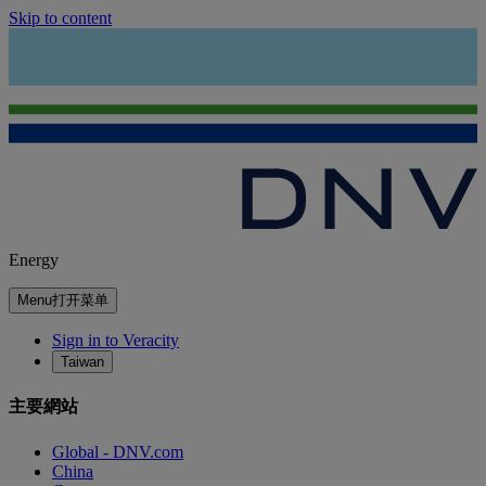
Skip to content
Energy
Menu
打开菜单
Sign in to Veracity
Taiwan
主要網站
Global - DNV.com
China