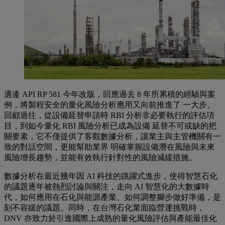
適逄 API RP 581 今年改版，回應過去 8 年所累積的經驗與案
例，將製程安全的量化風險分析應用又向前推進了 一大步。
回顧過往，從設備延替申請時 RBI 分析非必要執行的評估項
目，到如今量化 RBI 風險分析已成為設備 延替不可或缺的把
關要素，它不僅提供了客觀數據分析，讓業主與主管機關有一
致的對話空間，更能幫助業界 明確掌握設備潛在風險與未來
風險增長趨勢，並能有效執行針對性的風險減緩措施。
數據分析在最近幾年因 AI 科技的跳躍式進步，使得智慧石化
的議題逐年被熱烈討論與關注，走向 AI 智慧化的大數據時
代，如何應用在石化與能源產業、如何調整腳步做好準備，是
刻不容緩的議題。同時，在台灣石化業面臨營運挑戰時，
DNV 亦致力於引進國際上成熟的量化風險評估與產能最佳化