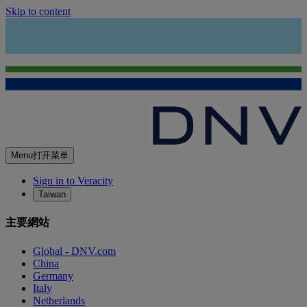
Skip to content
Menu
打开菜单
Sign in to Veracity
Taiwan
主要網站
Global - DNV.com
China
Germany
Italy
Netherlands