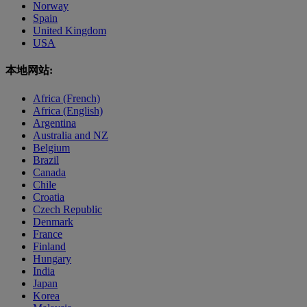
Norway
Spain
United Kingdom
USA
本地网站:
Africa (French)
Africa (English)
Argentina
Australia and NZ
Belgium
Brazil
Canada
Chile
Croatia
Czech Republic
Denmark
France
Finland
Hungary
India
Japan
Korea