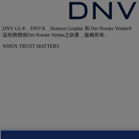
DNV GL®、DNV®、Horizon Graphic 和 Det Norske Veritas®
這些商標係Det Norske Veritas之財產，版權所有。
WHEN TRUST MATTERS