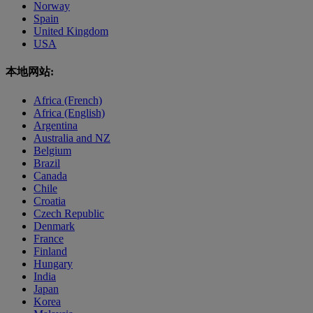
Norway
Spain
United Kingdom
USA
本地网站:
Africa (French)
Africa (English)
Argentina
Australia and NZ
Belgium
Brazil
Canada
Chile
Croatia
Czech Republic
Denmark
France
Finland
Hungary
India
Japan
Korea