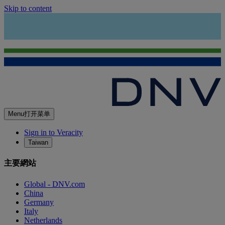
Skip to content
Menu
打开菜单
Sign in to Veracity
Taiwan
主要網站
Global - DNV.com
China
Germany
Italy
Netherlands