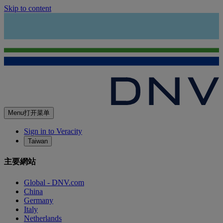
Skip to content
Menu
打开菜单
Sign in to Veracity
Taiwan
主要網站
Global - DNV.com
China
Germany
Italy
Netherlands