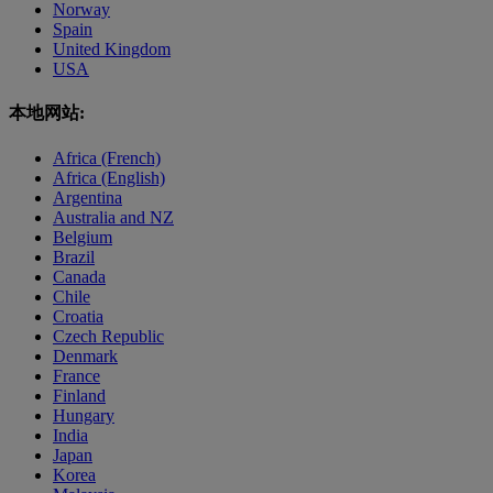
Norway
Spain
United Kingdom
USA
本地网站:
Africa (French)
Africa (English)
Argentina
Australia and NZ
Belgium
Brazil
Canada
Chile
Croatia
Czech Republic
Denmark
France
Finland
Hungary
India
Japan
Korea