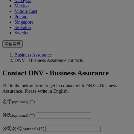
Malaysia
Mexico
Middle East
Poland
Singapore
Slovakia
Sweden
開啟搜尋
Business Assurance
DNV - Business Assurance contacts
Contact DNV - Business Assurance
Fill in the below form to get in contact with DNV - Business
Assurance. Please write in English.
名字
(optional)
姓氏
(optional)
公司名稱
(optional)