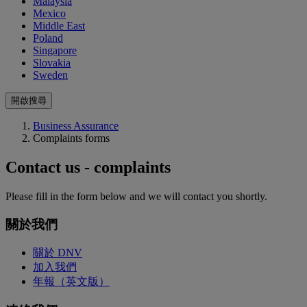
Malaysia
Mexico
Middle East
Poland
Singapore
Slovakia
Sweden
開啟搜尋
Business Assurance
Complaints forms
Contact us - complaints
Please fill in the form below and we will contact you shortly.
關於我們
關於 DNV
加入我們
年報（英文版）