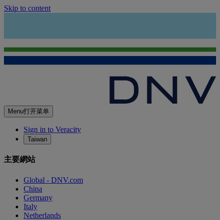
Skip to content
Menu
打开菜单
Sign in to Veracity
Taiwan
主要網站
Global - DNV.com
China
Germany
Italy
Netherlands