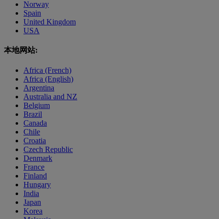
Norway
Spain
United Kingdom
USA
本地网站:
Africa (French)
Africa (English)
Argentina
Australia and NZ
Belgium
Brazil
Canada
Chile
Croatia
Czech Republic
Denmark
France
Finland
Hungary
India
Japan
Korea