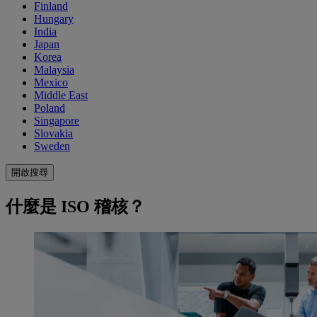
Finland
Hungary
India
Japan
Korea
Malaysia
Mexico
Middle East
Poland
Singapore
Slovakia
Sweden
開啟搜尋
什麼是 ISO 稽核？