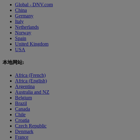
Global - DNV.com
China
Germany
Italy
Netherlands
Norway
Spain
United Kingdom
USA
本地网站:
Africa (French)
Africa (English)
Argentina
Australia and NZ
Belgium
Brazil
Canada
Chile
Croatia
Czech Republic
Denmark
France