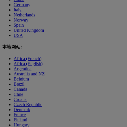
Germany
Italy
Netherlands
Norway
Spain
United Kingdom
USA
本地网站:
Africa (French)
Africa (English)
Argentina
Australia and NZ
Belgium
Brazil
Canada
Chile
Croatia
Czech Republic
Denmark
France
Finland
Hungary