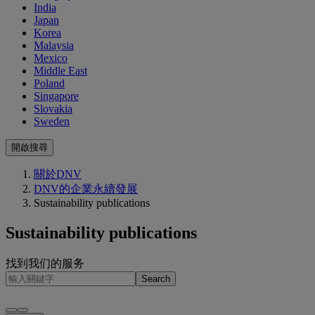
India
Japan
Korea
Malaysia
Mexico
Middle East
Poland
Singapore
Slovakia
Sweden
開啟搜尋
關於DNV
DNV的企業永續發展
Sustainability publications
Sustainability publications
找到我们的服务
Search