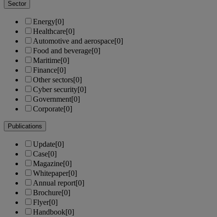
Sector
Energy
[0]
Healthcare
[0]
Automotive and aerospace
[0]
Food and beverage
[0]
Maritime
[0]
Finance
[0]
Other sectors
[0]
Cyber security
[0]
Government
[0]
Corporate
[0]
Publications
Update
[0]
Case
[0]
Magazine
[0]
Whitepaper
[0]
Annual report
[0]
Brochure
[0]
Flyer
[0]
Handbook
[0]