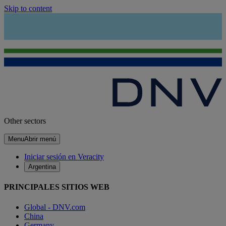
Skip to content
Other sectors
Menu
Abrir menú
Iniciar sesión en Veracity
Argentina
PRINCIPALES SITIOS WEB
Global - DNV.com
China
Germany