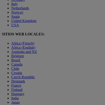
Italy
Netherlands
Norway
Spain
United Kingdom
USA
SITIOS WEB LOCALES:
Africa (French)
Africa (English)
Australia and NZ
Belgium
Brazil
Canada
Chile
Croatia
Czech Republic
Denmark
France
Finland
Hungary
India
Japan