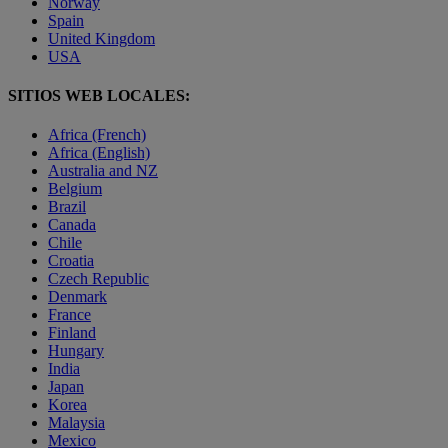
Norway
Spain
United Kingdom
USA
SITIOS WEB LOCALES:
Africa (French)
Africa (English)
Australia and NZ
Belgium
Brazil
Canada
Chile
Croatia
Czech Republic
Denmark
France
Finland
Hungary
India
Japan
Korea
Malaysia
Mexico