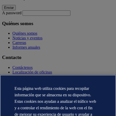
A password
Quiénes somos
Quiénes somos
Noticias y eventos
Carreras
Informes anuales
Contacto
Contáctenos
Localización de oficinas
Contactos con la prensa
Veracity.com
Esta página web utiliza cookies para recopilar
Declaración de privacidad
Términos de uso
información que se almacena en su dispositivo.
Copyright © DNV AS 2025
Estas cookies nos ayudan a analizar el tráfico web
Información de Cookies
y a controlar el rendimiento de la web con el fin
de mejorar su experiencia de usuario y ayudar a