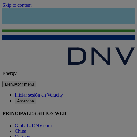
Skip to content
Energy
Menu
Abrir menú
Iniciar sesión en Veracity
Argentina
PRINCIPALES SITIOS WEB
Global - DNV.com
China
Germany