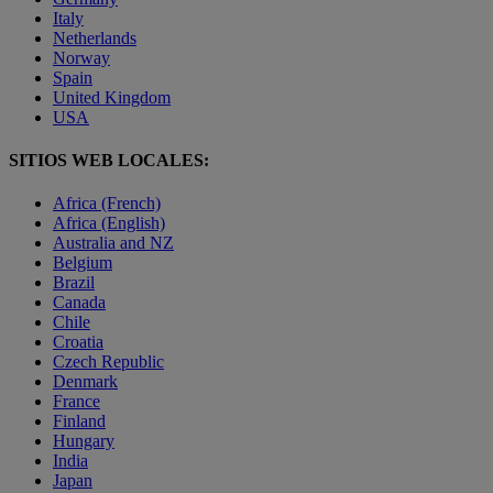
Italy
Netherlands
Norway
Spain
United Kingdom
USA
SITIOS WEB LOCALES:
Africa (French)
Africa (English)
Australia and NZ
Belgium
Brazil
Canada
Chile
Croatia
Czech Republic
Denmark
France
Finland
Hungary
India
Japan