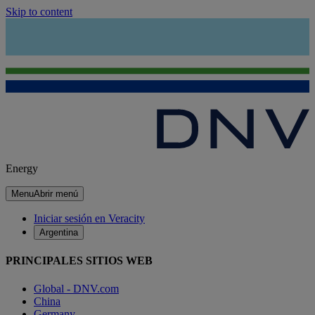
Skip to content
Energy
Menu
Abrir menú
Iniciar sesión en Veracity
Argentina
PRINCIPALES SITIOS WEB
Global - DNV.com
China
Germany