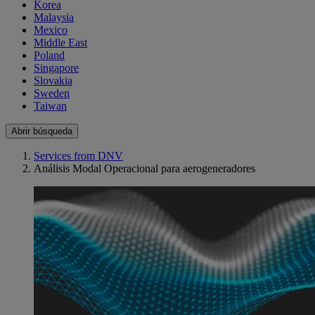
Korea
Malaysia
Mexico
Middle East
Poland
Singapore
Slovakia
Sweden
Taiwan
Abrir búsqueda
Services from DNV
Análisis Modal Operacional para aerogeneradores