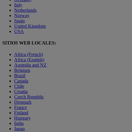
Italy
Netherlands
Norway
Spain
United Kingdom
USA
SITIOS WEB LOCALES:
Africa (French)
Africa (English)
Australia and NZ
Belgium
Brazil
Canada
Chile
Croatia
Czech Republic
Denmark
France
Finland
Hungary
India
Japan