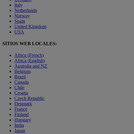
Italy
Netherlands
Norway
Spain
United Kingdom
USA
SITIOS WEB LOCALES:
Africa (French)
Africa (English)
Australia and NZ
Belgium
Brazil
Canada
Chile
Croatia
Czech Republic
Denmark
France
Finland
Hungary
India
Japan