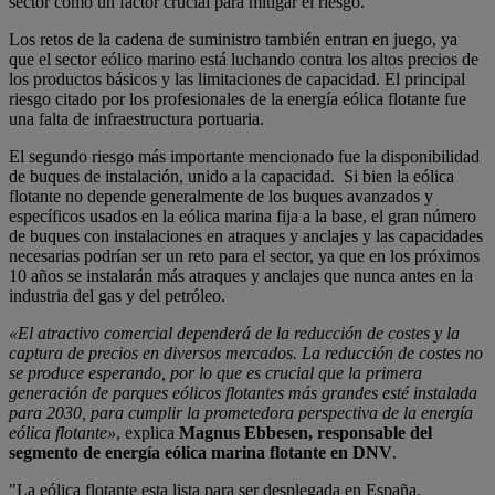
sector como un factor crucial para mitigar el riesgo.
Los retos de la cadena de suministro también entran en juego, ya
que el sector eólico marino está luchando contra los altos precios de
los productos básicos y las limitaciones de capacidad. El principal
riesgo citado por los profesionales de la energía eólica flotante fue
una falta de infraestructura portuaria.
El segundo riesgo más importante mencionado fue la disponibilidad
de buques de instalación, unido a la capacidad. Si bien la eólica
flotante no depende generalmente de los buques avanzados y
específicos usados en la eólica marina fija a la base, el gran número
de buques con instalaciones en atraques y anclajes y las capacidades
necesarias podrían ser un reto para el sector, ya que en los próximos
10 años se instalarán más atraques y anclajes que nunca antes en la
industria del gas y del petróleo.
«El atractivo comercial dependerá de la reducción de costes y la
captura de precios en diversos mercados. La reducción de costes no
se produce esperando, por lo que es crucial que la primera
generación de parques eólicos flotantes más grandes esté instalada
para 2030, para cumplir la prometedora perspectiva de la energía
eólica flotante»
, explica
Magnus Ebbesen, responsable del
segmento de energía eólica marina flotante en DNV
.
"La eólica flotante esta lista para ser desplegada en España.