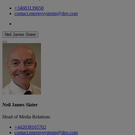
+34683139658
contact.energysystems@dnv.com
Neil James Slater
Neil James Slater
Head of Media Relations
+442038165702
contact.energysystems@dnv.com