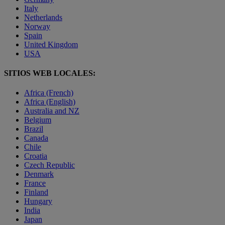
Italy
Netherlands
Norway
Spain
United Kingdom
USA
SITIOS WEB LOCALES:
Africa (French)
Africa (English)
Australia and NZ
Belgium
Brazil
Canada
Chile
Croatia
Czech Republic
Denmark
France
Finland
Hungary
India
Japan