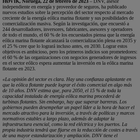
HØVIK, Noruega, 22 de febrero de 2023
– DNV, asesor
independiente en energía y proveedor de seguros, ha publicado
nuevos estudios sobre la percepción del sector respecto al mercado
creciente de la energía eólica marina flotante y sus posibilidades de
comercialización masiva. Según la investigación, que encuestó a
244 desarrolladores, inversores, fabricantes, asesores y operadores
de todo el mundo, el 60 % de los encuestados piensa que la energía
eólica marina flotante alcanzará la comercialización plena en 2035 y
el 25 % cree que lo logrará incluso antes, en 2030. Lograr estos
objetivos es ambicioso, pero los primeros indicios son prometedores:
el 60 % de las organizaciones con negocios generadores de ingresos
en el sector eólico espera aumentar la inversión en la eólica marina
flotante en 2023.
«La opinión del sector es clara. Hay una confianza aplastante en
que la eólica flotante puede lograr el éxito comercial en algo más
de 10 años. DNV estima que, para 2050, el 15 % de toda la
capacidad instalada de energía eólica marina procederá de
turbinas flotantes. Sin embargo, hay que superar barreras. Los
gobiernos pueden desempeñar un papel líder a la hora de hacer el
mercado atractivo para la inversión, a través de políticas y marcos
normativos estables a largo plazo, además de adaptar la
infraestructura esencial, como la red eléctrica y los puertos. La
propia industria tendrá que fijarse en la reducción de costes a través
de una mayor estandarización y ampliación. DNV tiene el