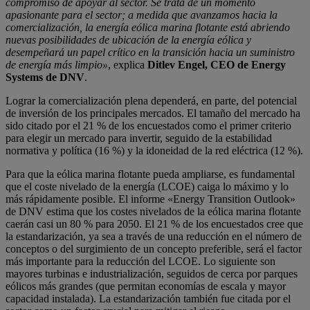
compromiso de apoyar al sector. Se trata de un momento
apasionante para el sector; a medida que avanzamos hacia la
comercialización, la energía eólica marina flotante está abriendo
nuevas posibilidades de ubicación de la energía eólica y
desempeñará un papel crítico en la transición hacia un suministro
de energía más limpio»
, explica
Ditlev Engel, CEO de Energy
Systems de DNV
.
Lograr la comercialización plena dependerá, en parte, del potencial
de inversión de los principales mercados. El tamaño del mercado ha
sido citado por el 21 % de los encuestados como el primer criterio
para elegir un mercado para invertir, seguido de la estabilidad
normativa y política (16 %) y la idoneidad de la red eléctrica (12 %).
Para que la eólica marina flotante pueda ampliarse, es fundamental
que el coste nivelado de la energía (LCOE) caiga lo máximo y lo
más rápidamente posible. El informe «Energy Transition Outlook»
de DNV estima que los costes nivelados de la eólica marina flotante
caerán casi un 80 % para 2050. El 21 % de los encuestados cree que
la estandarización, ya sea a través de una reducción en el número de
conceptos o del surgimiento de un concepto preferible, será el factor
más importante para la reducción del LCOE. Lo siguiente son
mayores turbinas e industrialización, seguidos de cerca por parques
eólicos más grandes (que permitan economías de escala y mayor
capacidad instalada). La estandarización también fue citada por el