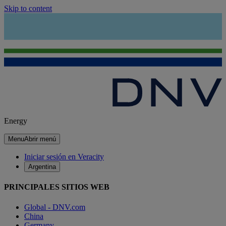
Skip to content
Energy
Menu
Abrir menú
Iniciar sesión en Veracity
Argentina
PRINCIPALES SITIOS WEB
Global - DNV.com
China
Germany