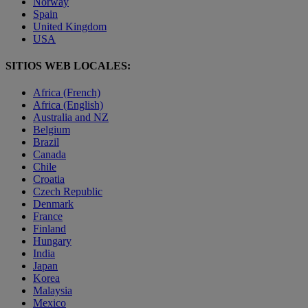
Norway
Spain
United Kingdom
USA
SITIOS WEB LOCALES:
Africa (French)
Africa (English)
Australia and NZ
Belgium
Brazil
Canada
Chile
Croatia
Czech Republic
Denmark
France
Finland
Hungary
India
Japan
Korea
Malaysia
Mexico