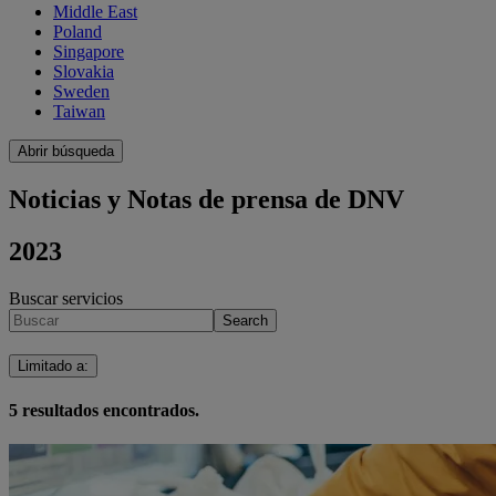
Middle East
Poland
Singapore
Slovakia
Sweden
Taiwan
Abrir búsqueda
Noticias y Notas de prensa de DNV
2023
Buscar servicios
Search
Limitado a
:
5
resultados encontrados.