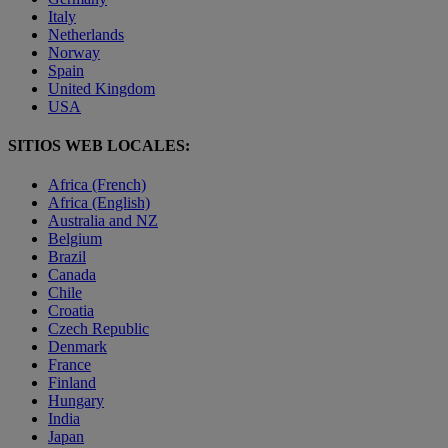
Italy
Netherlands
Norway
Spain
United Kingdom
USA
SITIOS WEB LOCALES:
Africa (French)
Africa (English)
Australia and NZ
Belgium
Brazil
Canada
Chile
Croatia
Czech Republic
Denmark
France
Finland
Hungary
India
Japan