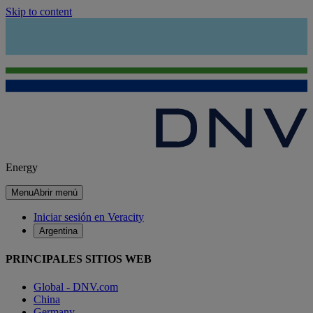
Skip to content
Energy
Menu
Abrir menú
Iniciar sesión en Veracity
Argentina
PRINCIPALES SITIOS WEB
Global - DNV.com
China
Germany