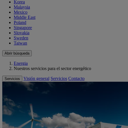
Korea
Malaysia
Mexico
Middle East
Poland
Singapore
Slovakia
Sweden
Taiwan
Abrir búsqueda
Energia
Nuestros servicios para el sector energético
Visión general
Servicios
Contacto
Servicios