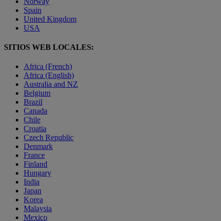
Norway
Spain
United Kingdom
USA
SITIOS WEB LOCALES:
Africa (French)
Africa (English)
Australia and NZ
Belgium
Brazil
Canada
Chile
Croatia
Czech Republic
Denmark
France
Finland
Hungary
India
Japan
Korea
Malaysia
Mexico