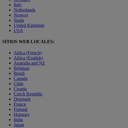
Italy
Netherlands
Norway
Spain
United Kingdom
USA
SITIOS WEB LOCALES:
Africa (French)
Africa (English)
Australia and NZ
Belgium
Brazil
Canada
Chile
Croatia
Czech Republic
Denmark
France
Finland
Hungary
India
Japan