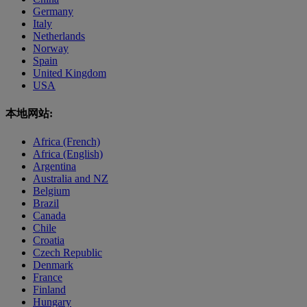
Germany
Italy
Netherlands
Norway
Spain
United Kingdom
USA
本地网站:
Africa (French)
Africa (English)
Argentina
Australia and NZ
Belgium
Brazil
Canada
Chile
Croatia
Czech Republic
Denmark
France
Finland
Hungary