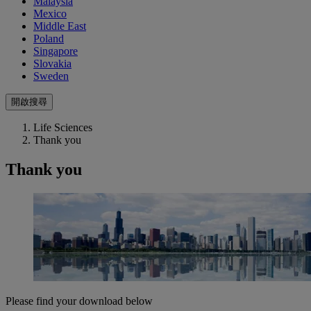
Malaysia
Mexico
Middle East
Poland
Singapore
Slovakia
Sweden
開啟搜尋
Life Sciences
Thank you
Thank you
Please find your download below