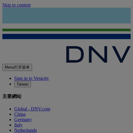
Skip to content
Menu
打开菜单
Sign in to Veracity
Taiwan
主要網站
Global - DNV.com
China
Germany
Italy
Netherlands