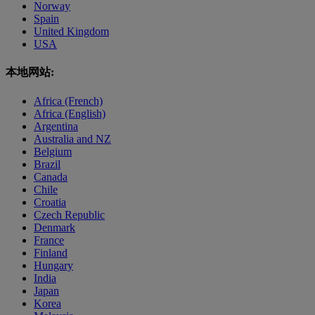
Norway
Spain
United Kingdom
USA
本地网站:
Africa (French)
Africa (English)
Argentina
Australia and NZ
Belgium
Brazil
Canada
Chile
Croatia
Czech Republic
Denmark
France
Finland
Hungary
India
Japan
Korea