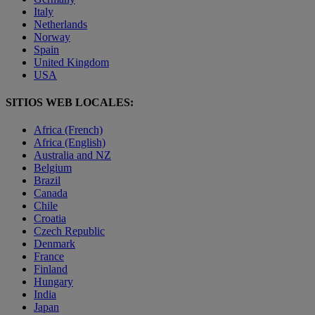
Italy
Netherlands
Norway
Spain
United Kingdom
USA
SITIOS WEB LOCALES:
Africa (French)
Africa (English)
Australia and NZ
Belgium
Brazil
Canada
Chile
Croatia
Czech Republic
Denmark
France
Finland
Hungary
India
Japan