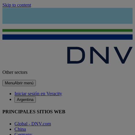
Skip to content
Other sectors
Menu
Abrir menú
Iniciar sesión en Veracity
Argentina
PRINCIPALES SITIOS WEB
Global - DNV.com
China
Germany