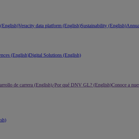
(English)
Veracity data platform (English)
Sustainability (English)
Annual
ences (English)
Digital Solutions (English)
rrollo de carrera (English)
¿Por qué DNV GL? (English)
Conoce a nues
ish)