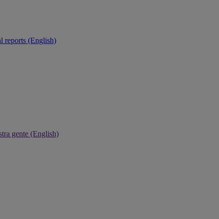
 reports (English)
tra gente (English)