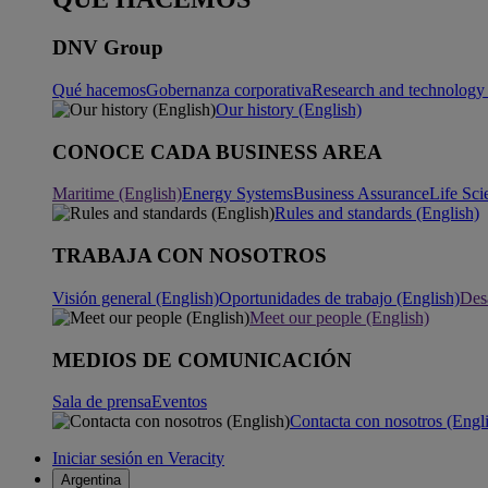
DNV Group
Qué hacemos
Gobernanza corporativa
Research and technology 
Our history (English)
CONOCE CADA BUSINESS AREA
Maritime (English)
Energy Systems
Business Assurance
Life Sci
Rules and standards (English)
TRABAJA CON NOSOTROS
Visión general (English)
Oportunidades de trabajo (English)
Desa
Meet our people (English)
MEDIOS DE COMUNICACIÓN
Sala de prensa
Eventos
Contacta con nosotros (Engl
Iniciar sesión en Veracity
Argentina