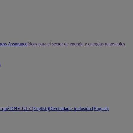
ness Assurance
Ideas para el sector de energía y energías renovables
)
r qué DNV GL? (English)
Diversidad e inclusión [English]