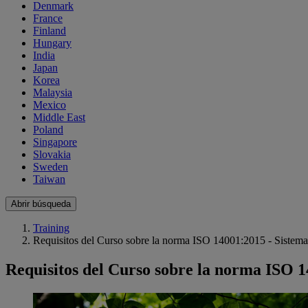
Denmark
France
Finland
Hungary
India
Japan
Korea
Malaysia
Mexico
Middle East
Poland
Singapore
Slovakia
Sweden
Taiwan
Abrir búsqueda
Training
Requisitos del Curso sobre la norma ISO 14001:2015 - Sistem
Requisitos del Curso sobre la norma ISO 