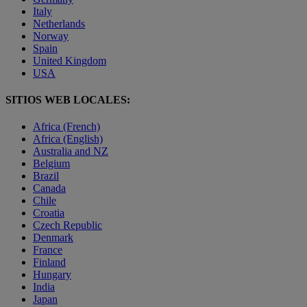
Italy
Netherlands
Norway
Spain
United Kingdom
USA
SITIOS WEB LOCALES:
Africa (French)
Africa (English)
Australia and NZ
Belgium
Brazil
Canada
Chile
Croatia
Czech Republic
Denmark
France
Finland
Hungary
India
Japan