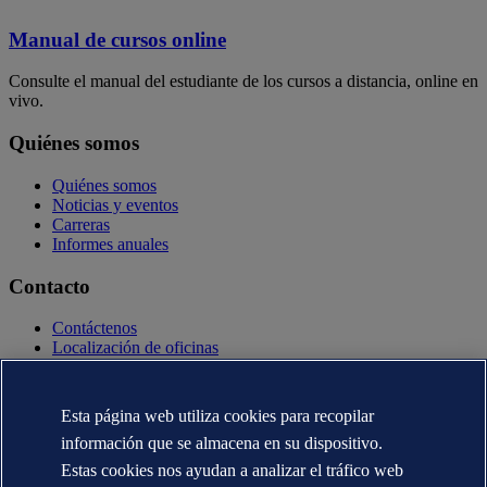
Manual de cursos online
Consulte el manual del estudiante de los cursos a distancia, online en
vivo.
Quiénes somos
Quiénes somos
Noticias y eventos
Carreras
Informes anuales
Contacto
Contáctenos
Localización de oficinas
Contactos con la prensa
Veracity.com
Esta página web utiliza cookies para recopilar
Declaración de privacidad
información que se almacena en su dispositivo.
Términos de uso
Copyright © DNV AS 2025
Estas cookies nos ayudan a analizar el tráfico web
Información de Cookies