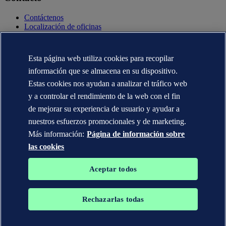
Contáctenos
Localización de oficinas
Contactos con la prensa
Veracity.com
Esta página web utiliza cookies para recopilar
Declaración de privacidad
Términos de uso
información que se almacena en su dispositivo.
Copyright © DNV AS 2025
Estas cookies nos ayudan a analizar el tráfico web
Información de Cookies
y a controlar el rendimiento de la web con el fin
de mejorar su experiencia de usuario y ayudar a
nuestros esfuerzos promocionales y de marketing.
Más información:
Página de información sobre
las cookies
Aceptar todos
Rechazarlas todas
Las marcas registradas DNV GL®, DNV®, Horizon Graphic y Det
Norske Veritas® son propiedad de las empresas del grupo Det