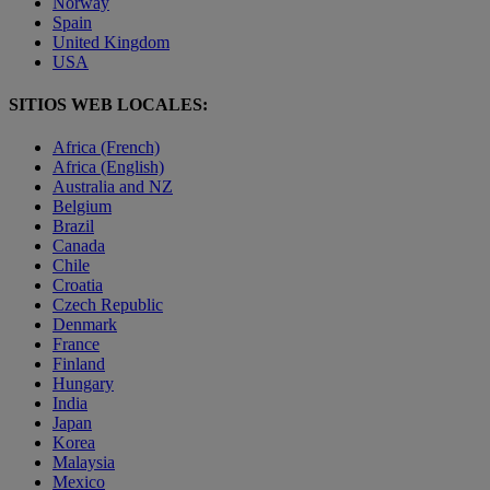
Norway
Spain
United Kingdom
USA
SITIOS WEB LOCALES:
Africa (French)
Africa (English)
Australia and NZ
Belgium
Brazil
Canada
Chile
Croatia
Czech Republic
Denmark
France
Finland
Hungary
India
Japan
Korea
Malaysia
Mexico