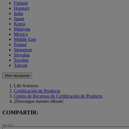
Finland
Hungary
India
Japan
Korea
Malaysia
Mexico
Middle East
Poland
Singapore
Slovakia
Sweden
Taiwan
Abrir búsqueda
Life Sciences
Certificación de Producto
Centro de Recursos de Certificación de Producto
¡Descargue nuestro eBook!
COMPARTIR: