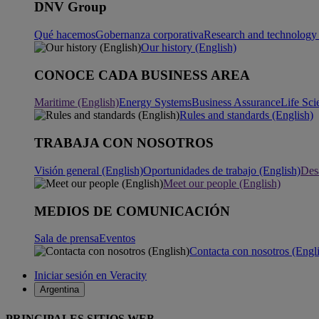
DNV Group
Qué hacemos
Gobernanza corporativa
Research and technology 
Our history (English)
CONOCE CADA BUSINESS AREA
Maritime (English)
Energy Systems
Business Assurance
Life Sci
Rules and standards (English)
TRABAJA CON NOSOTROS
Visión general (English)
Oportunidades de trabajo (English)
Desa
Meet our people (English)
MEDIOS DE COMUNICACIÓN
Sala de prensa
Eventos
Contacta con nosotros (Engl
Iniciar sesión en Veracity
Argentina
PRINCIPALES SITIOS WEB