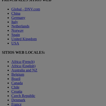
Global - DNV.com
China
Germany
Italy
Netherlands
Norway
Spain
United Kingdom
USA
SITIOS WEB LOCALES:
Africa (French)
Africa (English)
Australia and NZ
Belgium
Brazil
Canada
Chile
Croatia
Czech Republic
Denmark
France