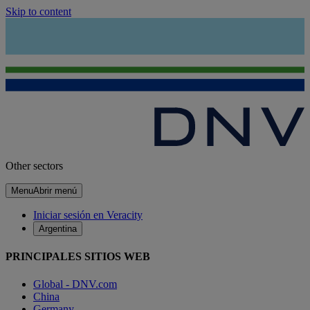
Skip to content
Other sectors
Menu
Abrir menú
Iniciar sesión en Veracity
Argentina
PRINCIPALES SITIOS WEB
Global - DNV.com
China
Germany