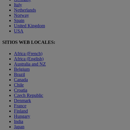
Italy
Netherlands
Norway
Spain
United Kingdom
USA
SITIOS WEB LOCALES:
Africa (French)
Africa (English)
Australia and NZ
Belgium
Brazil
Canada
Chile
Croatia
Czech Republic
Denmark
France
Finland
Hungary
India
Japan