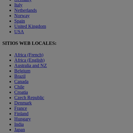
Italy
Netherlands
Norway
Spain
United Kingdom
USA
SITIOS WEB LOCALES:
Africa (French)
Africa (English)
Australia and NZ
Belgium
Brazil
Canada
Chile
Croatia
Czech Republic
Denmark
France
Finland
Hungary
India
Japan