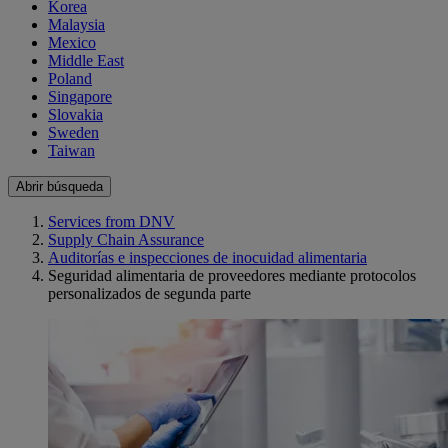
Korea
Malaysia
Mexico
Middle East
Poland
Singapore
Slovakia
Sweden
Taiwan
Abrir búsqueda
Services from DNV
Supply Chain Assurance
Auditorías e inspecciones de inocuidad alimentaria
Seguridad alimentaria de proveedores mediante protocolos
personalizados de segunda parte