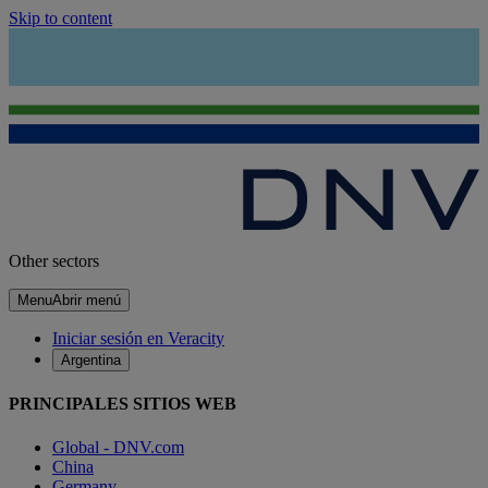
Skip to content
Other sectors
Menu
Abrir menú
Iniciar sesión en Veracity
Argentina
PRINCIPALES SITIOS WEB
Global - DNV.com
China
Germany