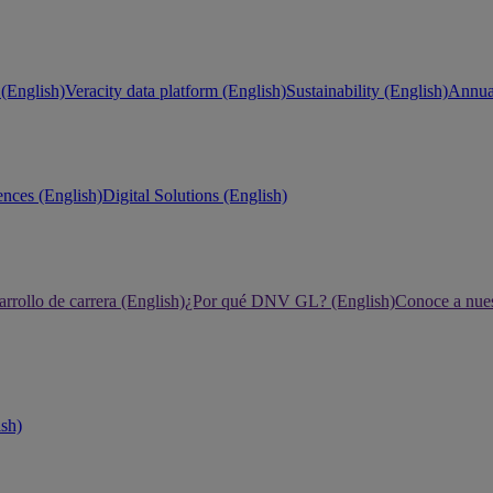
(English)
Veracity data platform (English)
Sustainability (English)
Annual
ences (English)
Digital Solutions (English)
rrollo de carrera (English)
¿Por qué DNV GL? (English)
Conoce a nues
ish)