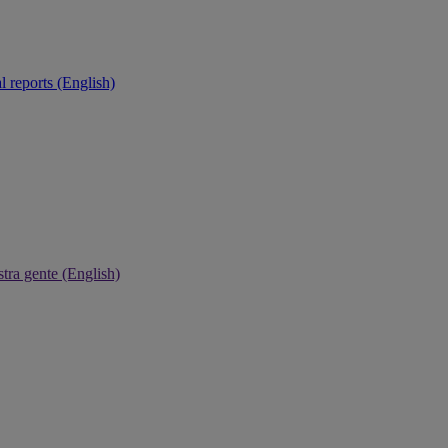
 reports (English)
tra gente (English)