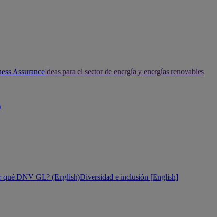
ness Assurance
Ideas para el sector de energía y energías renovables
)
r qué DNV GL? (English)
Diversidad e inclusión [English]