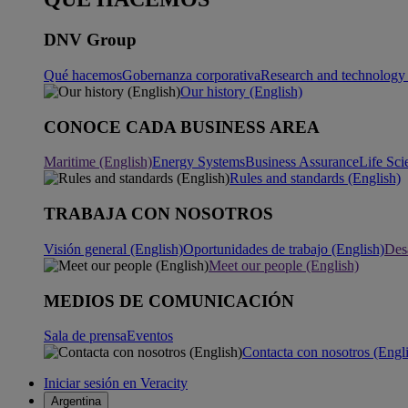
DNV Group
Qué hacemos
Gobernanza corporativa
Research and technology 
Our history (English)
CONOCE CADA BUSINESS AREA
Maritime (English)
Energy Systems
Business Assurance
Life Sci
Rules and standards (English)
TRABAJA CON NOSOTROS
Visión general (English)
Oportunidades de trabajo (English)
Desa
Meet our people (English)
MEDIOS DE COMUNICACIÓN
Sala de prensa
Eventos
Contacta con nosotros (Engl
Iniciar sesión en Veracity
Argentina