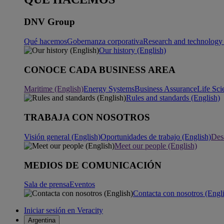
DNV Group
Qué hacemos
Gobernanza corporativa
Research and technology 
Our history (English)
CONOCE CADA BUSINESS AREA
Maritime (English)
Energy Systems
Business Assurance
Life Sci
Rules and standards (English)
TRABAJA CON NOSOTROS
Visión general (English)
Oportunidades de trabajo (English)
Desa
Meet our people (English)
MEDIOS DE COMUNICACIÓN
Sala de prensa
Eventos
Contacta con nosotros (Engl
Iniciar sesión en Veracity
Argentina