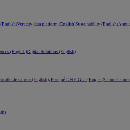
(English)
Veracity data platform (English)
Sustainability (English)
Annual
ences (English)
Digital Solutions (English)
rrollo de carrera (English)
¿Por qué DNV GL? (English)
Conoce a nues
ish)