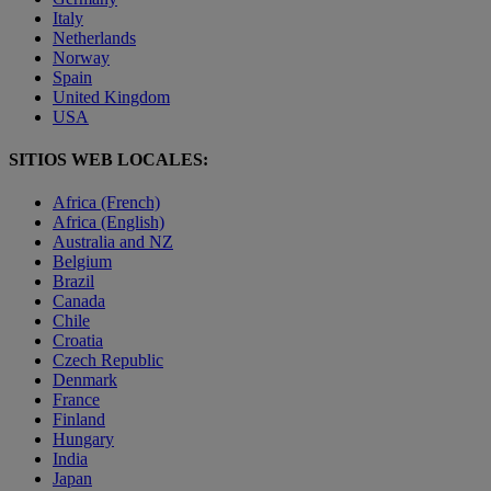
Italy
Netherlands
Norway
Spain
United Kingdom
USA
SITIOS WEB LOCALES:
Africa (French)
Africa (English)
Australia and NZ
Belgium
Brazil
Canada
Chile
Croatia
Czech Republic
Denmark
France
Finland
Hungary
India
Japan