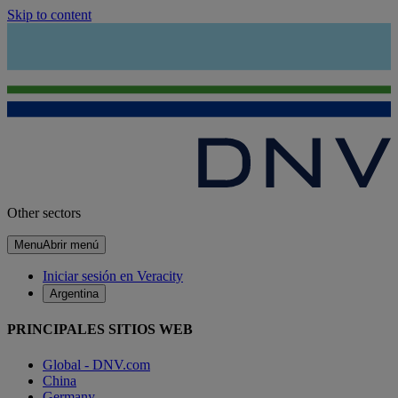
Skip to content
Other sectors
Menu
Abrir menú
Iniciar sesión en Veracity
Argentina
PRINCIPALES SITIOS WEB
Global - DNV.com
China
Germany