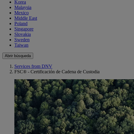
Korea
Malaysia
Mexico
Middle East
Poland
Singapore
Slovakia
Sweden
Taiwan
Abrir búsqueda
Services from DNV
FSC® - Certificación de Cadena de Custodia