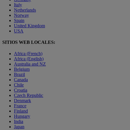
Italy
Netherlands
Norway
Spain
United Kingdom
USA
SITIOS WEB LOCALES:
Africa (French)
Africa (English)
Australia and NZ
Belgium
Brazil
Canada
Chile
Croatia
Czech Republic
Denmark
France
Finland
Hungary
India
Japan