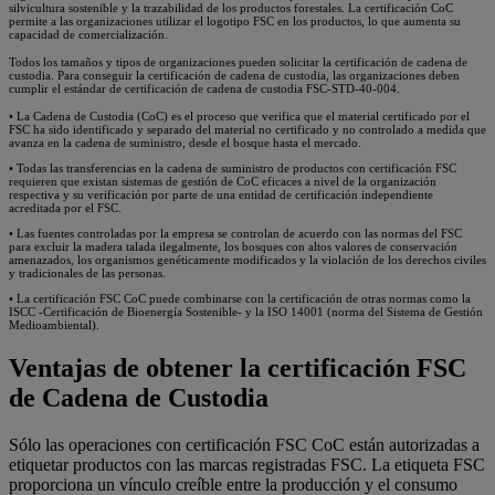
silvicultura sostenible y la trazabilidad de los productos forestales. La certificación CoC
permite a las organizaciones utilizar el logotipo FSC en los productos, lo que aumenta su
capacidad de comercialización.
Todos los tamaños y tipos de organizaciones pueden solicitar la certificación de cadena de
custodia. Para conseguir la certificación de cadena de custodia, las organizaciones deben
cumplir el estándar de certificación de cadena de custodia FSC-STD-40-004.
• La Cadena de Custodia (CoC) es el proceso que verifica que el material certificado por el
FSC ha sido identificado y separado del material no certificado y no controlado a medida que
avanza en la cadena de suministro, desde el bosque hasta el mercado.
• Todas las transferencias en la cadena de suministro de productos con certificación FSC
requieren que existan sistemas de gestión de CoC eficaces a nivel de la organización
respectiva y su verificación por parte de una entidad de certificación independiente
acreditada por el FSC.
• Las fuentes controladas por la empresa se controlan de acuerdo con las normas del FSC
para excluir la madera talada ilegalmente, los bosques con altos valores de conservación
amenazados, los organismos genéticamente modificados y la violación de los derechos civiles
y tradicionales de las personas.
• La certificación FSC CoC puede combinarse con la certificación de otras normas como la
ISCC -Certificación de Bioenergía Sostenible- y la ISO 14001 (norma del Sistema de Gestión
Medioambiental).
Ventajas de obtener la certificación FSC
de Cadena de Custodia
Sólo las operaciones con certificación FSC CoC están autorizadas a
etiquetar productos con las marcas registradas FSC. La etiqueta FSC
proporciona un vínculo creíble entre la producción y el consumo