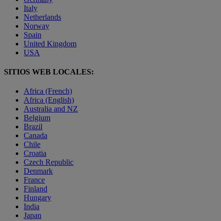
Italy
Netherlands
Norway
Spain
United Kingdom
USA
SITIOS WEB LOCALES:
Africa (French)
Africa (English)
Australia and NZ
Belgium
Brazil
Canada
Chile
Croatia
Czech Republic
Denmark
France
Finland
Hungary
India
Japan