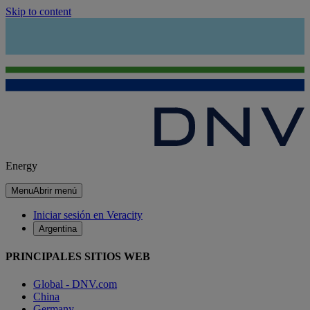
Skip to content
Energy
Menu
Abrir menú
Iniciar sesión en Veracity
Argentina
PRINCIPALES SITIOS WEB
Global - DNV.com
China
Germany