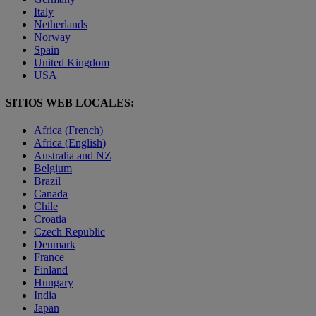
Italy
Netherlands
Norway
Spain
United Kingdom
USA
SITIOS WEB LOCALES:
Africa (French)
Africa (English)
Australia and NZ
Belgium
Brazil
Canada
Chile
Croatia
Czech Republic
Denmark
France
Finland
Hungary
India
Japan