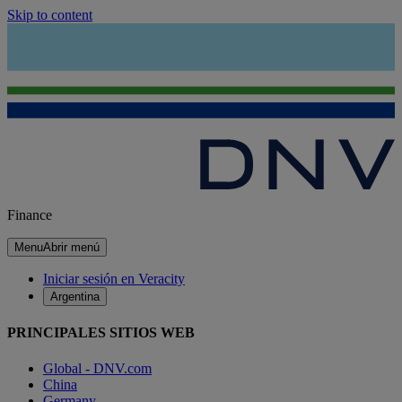
Skip to content
Finance
Menu
Abrir menú
Iniciar sesión en Veracity
Argentina
PRINCIPALES SITIOS WEB
Global - DNV.com
China
Germany