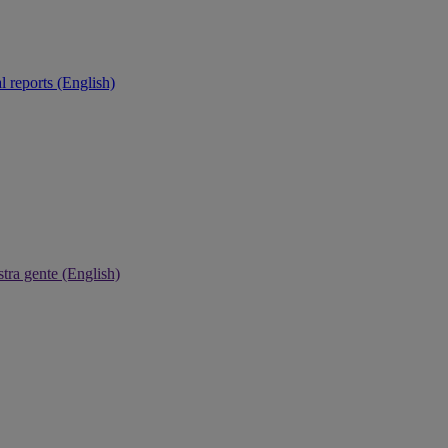
 reports (English)
tra gente (English)