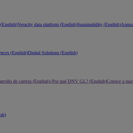
(English)
Veracity data platform (English)
Sustainability (English)
Annual
ences (English)
Digital Solutions (English)
rrollo de carrera (English)
¿Por qué DNV GL? (English)
Conoce a nues
ish)