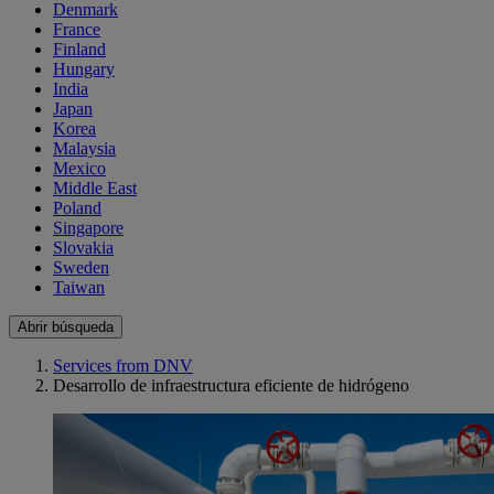
Denmark
France
Finland
Hungary
India
Japan
Korea
Malaysia
Mexico
Middle East
Poland
Singapore
Slovakia
Sweden
Taiwan
Abrir búsqueda
Services from DNV
Desarrollo de infraestructura eficiente de hidrógeno