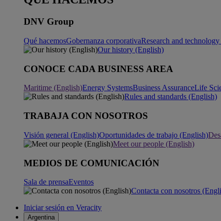
DNV Group
Qué hacemos
Gobernanza corporativa
Research and technology 
Our history (English)
CONOCE CADA BUSINESS AREA
Maritime (English)
Energy Systems
Business Assurance
Life Sci
Rules and standards (English)
TRABAJA CON NOSOTROS
Visión general (English)
Oportunidades de trabajo (English)
Desa
Meet our people (English)
MEDIOS DE COMUNICACIÓN
Sala de prensa
Eventos
Contacta con nosotros (Engl
Iniciar sesión en Veracity
Argentina