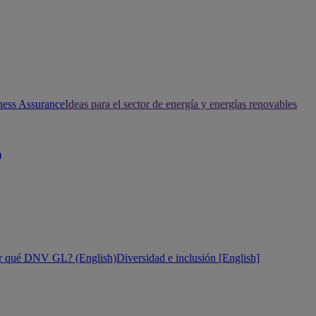
ness Assurance
Ideas para el sector de energía y energías renovables
)
r qué DNV GL? (English)
Diversidad e inclusión [English]