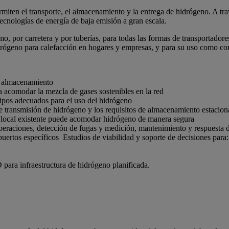
miten el transporte, el almacenamiento y la entrega de hidrógeno. A tr
ecnologías de energía de baja emisión a gran escala.
timo, por carretera y por tuberías, para todas las formas de transport
idrógeno para calefacción en hogares y empresas, y para su uso como com
 y almacenamiento
 acomodar la mezcla de gases sostenibles en la red
ipos adecuados para el uso del hidrógeno
e transmisión de hidrógeno y los requisitos de almacenamiento estacion
d local existente puede acomodar hidrógeno de manera segura
operaciones, detección de fugas y medición, mantenimiento y respuest
uertos específicos Estudios de viabilidad y soporte de decisiones para:
para infraestructura de hidrógeno planificada.