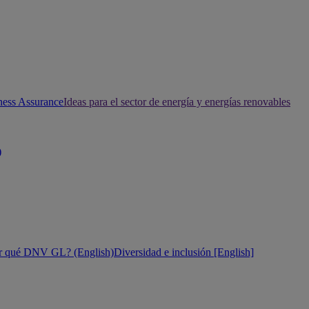
ness Assurance
Ideas para el sector de energía y energías renovables
)
r qué DNV GL? (English)
Diversidad e inclusión [English]