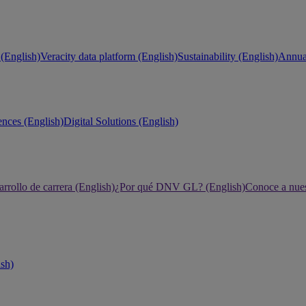
(English)
Veracity data platform (English)
Sustainability (English)
Annual
ences (English)
Digital Solutions (English)
rrollo de carrera (English)
¿Por qué DNV GL? (English)
Conoce a nues
ish)