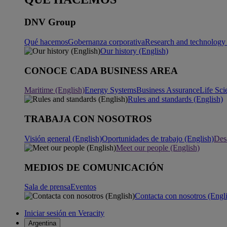
DNV Group
Qué hacemos
Gobernanza corporativa
Research and technology 
Our history (English)
CONOCE CADA BUSINESS AREA
Maritime (English)
Energy Systems
Business Assurance
Life Sci
Rules and standards (English)
TRABAJA CON NOSOTROS
Visión general (English)
Oportunidades de trabajo (English)
Desa
Meet our people (English)
MEDIOS DE COMUNICACIÓN
Sala de prensa
Eventos
Contacta con nosotros (Engl
Iniciar sesión en Veracity
Argentina