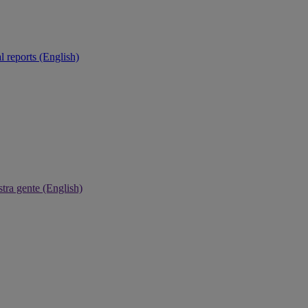
 reports (English)
tra gente (English)