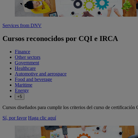
Services from DNV
Cursos reconocidos por CQI e IRCA
Finance
Other sectors
Government
Healthcare
Automotive and aerospace
Food and beverage
Maritime
Energy
+5
Cursos diseñados para cumplir los criterios del curso de certificació
Sí, por favor
Haga clic aquí