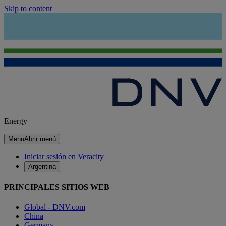
Skip to content
Energy
Menu
Abrir menú
Iniciar sesión en Veracity
Argentina
PRINCIPALES SITIOS WEB
Global - DNV.com
China
Germany