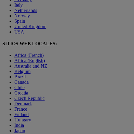
Italy
Netherlands
Norway
Spain
United Kingdom
USA
SITIOS WEB LOCALES:
Africa (French)
Africa (English)
Australia and NZ
Belgium
Brazil
Canada
Chile
Croatia
Czech Republic
Denmark
France
Finland
Hungary
India
Japan