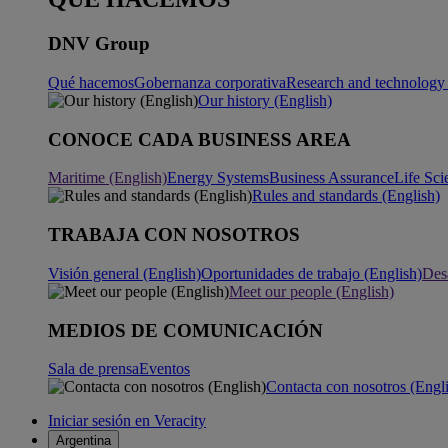
DNV Group
Qué hacemos
Gobernanza corporativa
Research and technology 
Our history (English)
CONOCE CADA BUSINESS AREA
Maritime (English)
Energy Systems
Business Assurance
Life Sci
Rules and standards (English)
TRABAJA CON NOSOTROS
Visión general (English)
Oportunidades de trabajo (English)
Desa
Meet our people (English)
MEDIOS DE COMUNICACIÓN
Sala de prensa
Eventos
Contacta con nosotros (Engl
Iniciar sesión en Veracity
Argentina