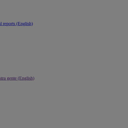
 reports (English)
tra gente (English)