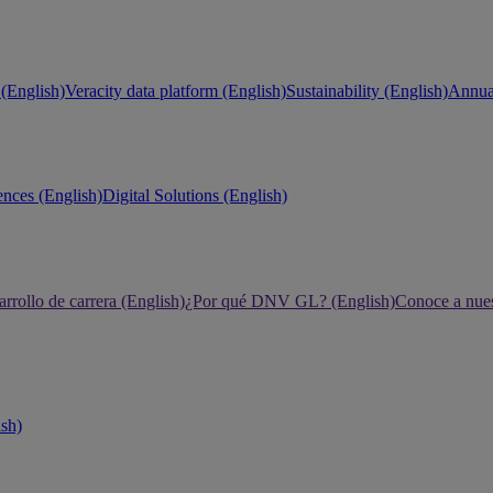
(English)
Veracity data platform (English)
Sustainability (English)
Annual
ences (English)
Digital Solutions (English)
rrollo de carrera (English)
¿Por qué DNV GL? (English)
Conoce a nues
ish)