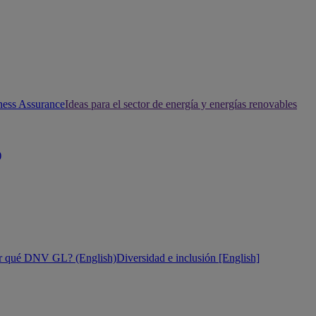
ness Assurance
Ideas para el sector de energía y energías renovables
)
r qué DNV GL? (English)
Diversidad e inclusión [English]