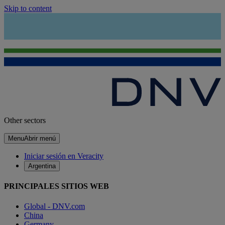
Skip to content
Other sectors
Menu
Abrir menú
Iniciar sesión en Veracity
Argentina
PRINCIPALES SITIOS WEB
Global - DNV.com
China
Germany