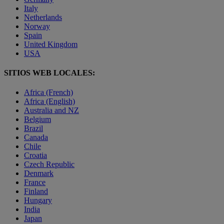
Italy
Netherlands
Norway
Spain
United Kingdom
USA
SITIOS WEB LOCALES:
Africa (French)
Africa (English)
Australia and NZ
Belgium
Brazil
Canada
Chile
Croatia
Czech Republic
Denmark
France
Finland
Hungary
India
Japan