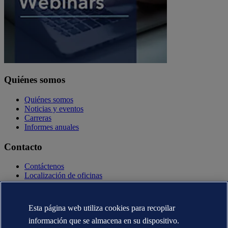
Quiénes somos
Quiénes somos
Noticias y eventos
Carreras
Informes anuales
Contacto
Contáctenos
Localización de oficinas
Contactos con la prensa
Veracity.com
Esta página web utiliza cookies para recopilar
Declaración de privacidad
Términos de uso
información que se almacena en su dispositivo.