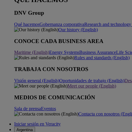
DNV Group
Qué hacemos
Gobernanza corporativa
Research and technology 
Our history (English)
CONOCE CADA BUSINESS AREA
Maritime (English)
Energy Systems
Business Assurance
Life Sci
Rules and standards (English)
TRABAJA CON NOSOTROS
Visión general (English)
Oportunidades de trabajo (English)
Desa
Meet our people (English)
MEDIOS DE COMUNICACIÓN
Sala de prensa
Eventos
Contacta con nosotros (Engl
Iniciar sesión en Veracity
Argentina