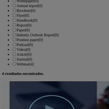
Whitepaper
[0]
Annual report
[0]
Brochure
[0]
Flyer
[0]
Handbook
[0]
Report
[0]
Paper
[0]
Industry Outlook Report
[0]
Position paper
[0]
Podcast
[0]
Video
[0]
Article
[0]
Journal
[0]
Webinar
[4]
4
resultados encontrados.