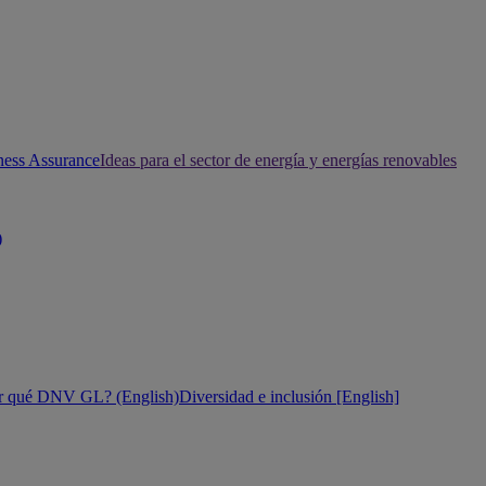
ness Assurance
Ideas para el sector de energía y energías renovables
)
r qué DNV GL? (English)
Diversidad e inclusión [English]