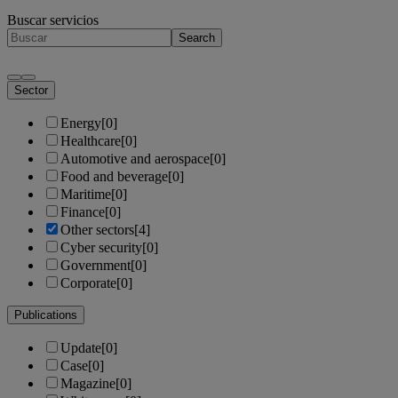
Buscar servicios
Search
Sector
Energy
[0]
Healthcare
[0]
Automotive and aerospace
[0]
Food and beverage
[0]
Maritime
[0]
Finance
[0]
Other sectors
[4]
Cyber security
[0]
Government
[0]
Corporate
[0]
Publications
Update
[0]
Case
[0]
Magazine
[0]