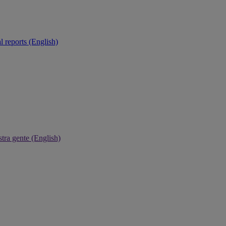
 reports (English)
tra gente (English)