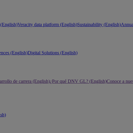
(English)
Veracity data platform (English)
Sustainability (English)
Annual
ences (English)
Digital Solutions (English)
rrollo de carrera (English)
¿Por qué DNV GL? (English)
Conoce a nues
ish)