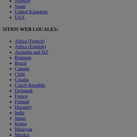
Norway
Spain
United Kingdom
USA
SITIOS WEB LOCALES:
Africa (French)
Africa (English)
Australia and NZ
Belgium
Brazil
Canada
Chile
Croatia
Czech Republic
Denmark
France
Finland
Hungary
India
Japan
Korea
Malaysia
Mexico