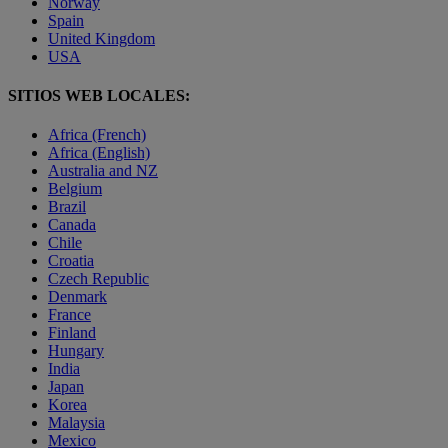
Norway
Spain
United Kingdom
USA
SITIOS WEB LOCALES:
Africa (French)
Africa (English)
Australia and NZ
Belgium
Brazil
Canada
Chile
Croatia
Czech Republic
Denmark
France
Finland
Hungary
India
Japan
Korea
Malaysia
Mexico