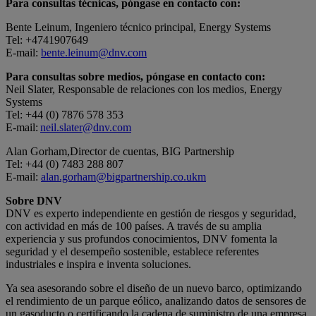
Para consultas técnicas, póngase en contacto con:
Bente Leinum, Ingeniero técnico principal, Energy Systems
Tel: +4741907649
E-mail:
bente.leinum@dnv.com
Para consultas sobre medios, póngase en contacto con:
Neil Slater, Responsable de relaciones con los medios, Energy
Systems
Tel: +44 (0) 7876 578 353
E-mail:
neil.slater@dnv.com
Alan Gorham,Director de cuentas, BIG Partnership
Tel: +44 (0) 7483 288 807
E-mail:
alan.gorham@bigpartnership.co.ukm
Sobre DNV
DNV es experto independiente en gestión de riesgos y seguridad,
con actividad en más de 100 países. A través de su amplia
experiencia y sus profundos conocimientos, DNV fomenta la
seguridad y el desempeño sostenible, establece referentes
industriales e inspira e inventa soluciones.
Ya sea asesorando sobre el diseño de un nuevo barco, optimizando
el rendimiento de un parque eólico, analizando datos de sensores de
un gasoducto o certificando la cadena de suministro de una empresa