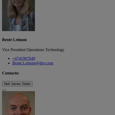
Bente Leinum
Vice President Operations Technology
+4741907649
Bente.Leinum@dnv.com
Contacto:
Neil James Slater