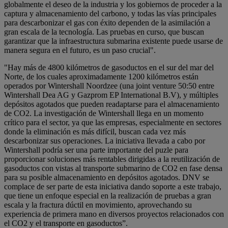
globalmente el deseo de la industria y los gobiernos de proceder a la
captura y almacenamiento del carbono, y todas las vías principales
para descarbonizar el gas con éxito dependen de la asimilación a
gran escala de la tecnología. Las pruebas en curso, que buscan
garantizar que la infraestructura submarina existente puede usarse de
manera segura en el futuro, es un paso crucial".
"Hay más de 4800 kilómetros de gasoductos en el sur del mar del
Norte, de los cuales aproximadamente 1200 kilómetros están
operados por Wintershall Noordzee (una joint venture 50:50 entre
Wintershall Dea AG y Gazprom EP International B.V), y múltiples
depósitos agotados que pueden readaptarse para el almacenamiento
de CO2. La investigación de Wintershall llega en un momento
crítico para el sector, ya que las empresas, especialmente en sectores
donde la eliminación es más difícil, buscan cada vez más
descarbonizar sus operaciones. La iniciativa llevada a cabo por
Wintershall podría ser una parte importante del puzle para
proporcionar soluciones más rentables dirigidas a la reutilización de
gasoductos con vistas al transporte submarino de CO2 en fase densa
para su posible almacenamiento en depósitos agotados. DNV se
complace de ser parte de esta iniciativa dando soporte a este trabajo,
que tiene un enfoque especial en la realización de pruebas a gran
escala y la fractura dúctil en movimiento, aprovechando su
experiencia de primera mano en diversos proyectos relacionados con
el CO2 y el transporte en gasoductos”.