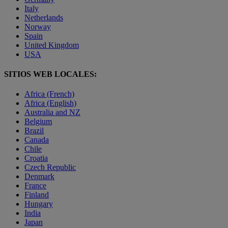
Italy
Netherlands
Norway
Spain
United Kingdom
USA
SITIOS WEB LOCALES:
Africa (French)
Africa (English)
Australia and NZ
Belgium
Brazil
Canada
Chile
Croatia
Czech Republic
Denmark
France
Finland
Hungary
India
Japan