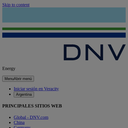
Skip to content
Energy
Menu
Abrir menú
Iniciar sesión en Veracity
Argentina
PRINCIPALES SITIOS WEB
Global - DNV.com
China
Germany