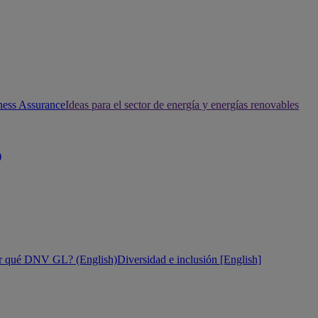
ness Assurance
Ideas para el sector de energía y energías renovables
)
r qué DNV GL? (English)
Diversidad e inclusión [English]