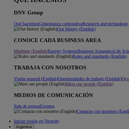
DNV Group
Qué hacemos
Gobernanza corporativa
Research and technology 
Our history (English)
CONOCE CADA BUSINESS AREA
Maritime (English)
Energy Systems
Business Assurance
Life Sci
Rules and standards (English)
TRABAJA CON NOSOTROS
Visión general (English)
Oportunidades de trabajo (English)
Desa
Meet our people (English)
MEDIOS DE COMUNICACIÓN
Sala de prensa
Eventos
Contacta con nosotros (Engl
Iniciar sesión en Veracity
Argentina