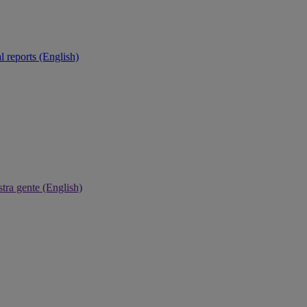
 reports (English)
tra gente (English)