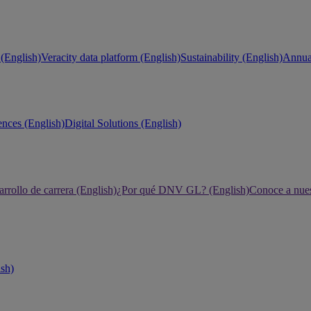
(English)
Veracity data platform (English)
Sustainability (English)
Annual
ences (English)
Digital Solutions (English)
rrollo de carrera (English)
¿Por qué DNV GL? (English)
Conoce a nues
ish)