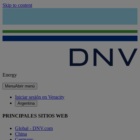
Skip to content
Energy
Menu
Abrir menú
Iniciar sesión en Veracity
Argentina
PRINCIPALES SITIOS WEB
Global - DNV.com
China
Germany