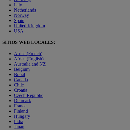
Italy
Netherlands
Norway
Spain
United Kingdom
USA
SITIOS WEB LOCALES:
Africa (French)
Africa (English)
Australia and NZ
Belgium
Brazil
Canada
Chile
Croatia
Czech Republic
Denmark
France
Finland
Hungary
India
Japan