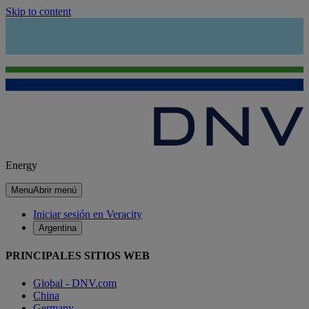
Skip to content
Energy
Menu
Abrir menú
Iniciar sesión en Veracity
Argentina
PRINCIPALES SITIOS WEB
Global - DNV.com
China
Germany