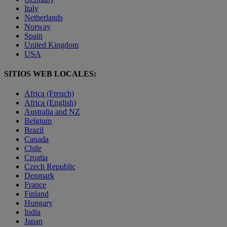
Italy
Netherlands
Norway
Spain
United Kingdom
USA
SITIOS WEB LOCALES:
Africa (French)
Africa (English)
Australia and NZ
Belgium
Brazil
Canada
Chile
Croatia
Czech Republic
Denmark
France
Finland
Hungary
India
Japan