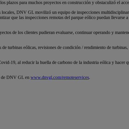
os plazos para muchos proyectos en construcción y obstaculizó el acceso
locales, DNV GL movilizó un equipo de inspecciones multidisciplinaria
antizar que las inspecciones remotas del parque eólico puedan llevarse 
yectos de los clientes pudieran evaluarse, continuar operando y mantene
 de turbinas eólicas, revisiones de condición / rendimiento de turbinas,
vid-19, al reducir la huella de carbono de la industria eólica y hacer 
ota de DNV GL en
www.dnvgl.com/remoteservices
.