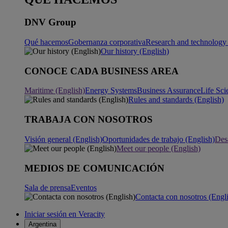
DNV Group
Qué hacemos
Gobernanza corporativa
Research and technology 
Our history (English)
CONOCE CADA BUSINESS AREA
Maritime (English)
Energy Systems
Business Assurance
Life Sci
Rules and standards (English)
TRABAJA CON NOSOTROS
Visión general (English)
Oportunidades de trabajo (English)
Desa
Meet our people (English)
MEDIOS DE COMUNICACIÓN
Sala de prensa
Eventos
Contacta con nosotros (Engl
Iniciar sesión en Veracity
Argentina