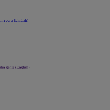
 reports (English)
tra gente (English)