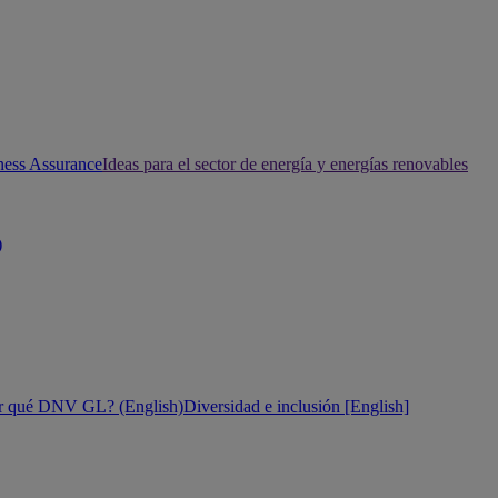
ness Assurance
Ideas para el sector de energía y energías renovables
)
r qué DNV GL? (English)
Diversidad e inclusión [English]