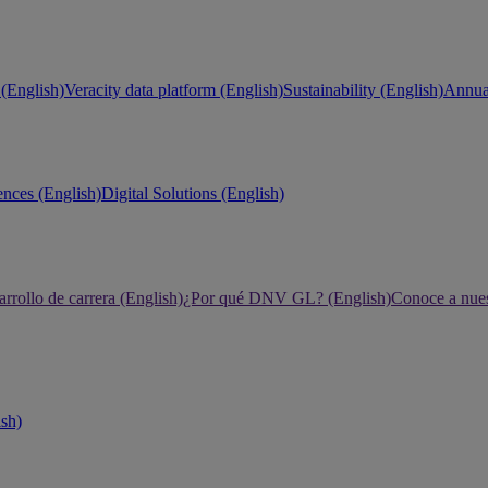
(English)
Veracity data platform (English)
Sustainability (English)
Annual
ences (English)
Digital Solutions (English)
rrollo de carrera (English)
¿Por qué DNV GL? (English)
Conoce a nues
ish)