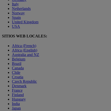
Italy
Netherlands
Norway
Spain
United Kingdom
USA
SITIOS WEB LOCALES:
Africa (French)
Africa (English)
Australia and NZ
Belgium
Brazil
Canada
Chile
Croatia
Czech Republic
Denmark
France
Finland
Hungary
India
Japan