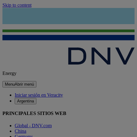
Skip to content
Energy
Menu
Abrir menú
Iniciar sesión en Veracity
Argentina
PRINCIPALES SITIOS WEB
Global - DNV.com
China
Germany